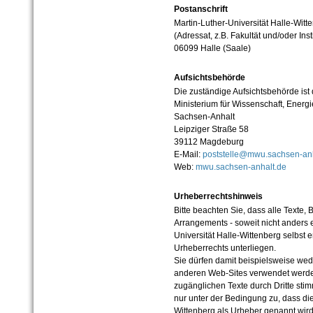
Postanschrift
Martin-Luther-Universität Halle-Witt
(Adressat, z.B. Fakultät und/oder Inst
06099 Halle (Saale)
Aufsichtsbehörde
Die zuständige Aufsichtsbehörde ist
Ministerium für Wissenschaft, Ener
Sachsen-Anhalt
Leipziger Straße 58
39112 Magdeburg
E-Mail:
poststelle@mwu.sachsen-anh
Web:
mwu.sachsen-anhalt.de
Urheberrechtshinweis
Bitte beachten Sie, dass alle Texte, 
Arrangements - soweit nicht anders er
Universität Halle-Wittenberg selbst 
Urheberrechts unterliegen.
Sie dürfen damit beispielsweise wed
anderen Web-Sites verwendet werde
zugänglichen Texte durch Dritte sti
nur unter der Bedingung zu, dass die
Wittenberg als Urheber genannt wird