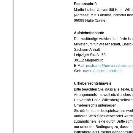
Postanschrift
Martin-Luther-Universität Halle-Witt
(Adressat, z.B. Fakultät und/oder Inst
06099 Halle (Saale)
Aufsichtsbehörde
Die zuständige Aufsichtsbehörde ist
Ministerium für Wissenschaft, Ener
Sachsen-Anhalt
Leipziger Straße 58
39112 Magdeburg
E-Mail:
poststelle@mwu.sachsen-anh
Web:
mwu.sachsen-anhalt.de
Urheberrechtshinweis
Bitte beachten Sie, dass alle Texte, 
Arrangements - soweit nicht anders er
Universität Halle-Wittenberg selbst 
Urheberrechts unterliegen.
Sie dürfen damit beispielsweise wed
anderen Web-Sites verwendet werde
zugänglichen Texte durch Dritte sti
nur unter der Bedingung zu, dass die
Wittenberg als Urheber genannt wird