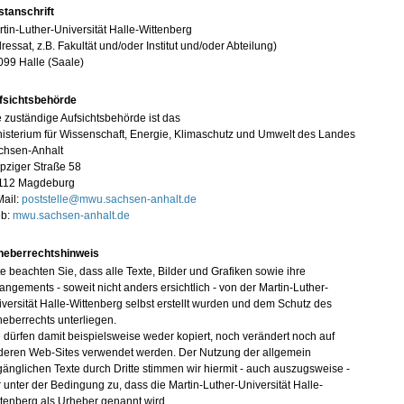
stanschrift
tin-Luther-Universität Halle-Wittenberg
ressat, z.B. Fakultät und/oder Institut und/oder Abteilung)
099 Halle (Saale)
fsichtsbehörde
 zuständige Aufsichtsbehörde ist das
isterium für Wissenschaft, Energie, Klimaschutz und Umwelt des Landes
chsen-Anhalt
pziger Straße 58
112 Magdeburg
Mail:
poststelle@mwu.sachsen-anhalt.de
b:
mwu.sachsen-anhalt.de
heberrechtshinweis
te beachten Sie, dass alle Texte, Bilder und Grafiken sowie ihre
angements - soweit nicht anders ersichtlich - von der Martin-Luther-
versität Halle-Wittenberg selbst erstellt wurden und dem Schutz des
eberrechts unterliegen.
 dürfen damit beispielsweise weder kopiert, noch verändert noch auf
deren Web-Sites verwendet werden. Der Nutzung der allgemein
änglichen Texte durch Dritte stimmen wir hiermit - auch auszugsweise -
 unter der Bedingung zu, dass die Martin-Luther-Universität Halle-
tenberg als Urheber genannt wird.