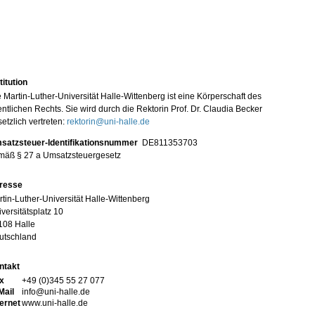
titution
 Martin-Luther-Universität Halle-Wittenberg ist eine Körperschaft des
entlichen Rechts. Sie wird durch die Rektorin Prof. Dr. Claudia Becker
etzlich vertreten:
rektorin@uni-halle.de
satzsteuer-Identifikationsnummer
DE811353703
mäß § 27 a Umsatzsteuergesetz
resse
tin-Luther-Universität Halle-Wittenberg
versitätsplatz 10
108 Halle
utschland
ntakt
x
+49 (0)345 55 27 077
Mail
info@uni-halle.de
ternet
www.uni-halle.de