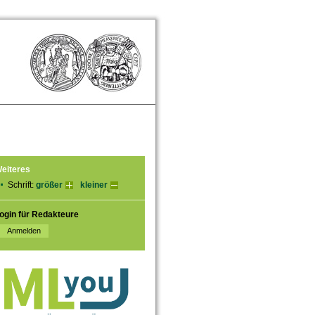
eiteres
Schrift:
größer
kleiner
ogin für Redakteure