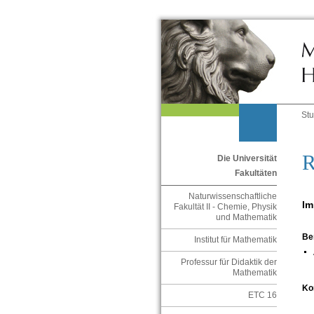
St
R
Die Universität
Fakultäten
Naturwissenschaftliche
Im
Fakultät II - Chemie, Physik
und Mathematik
Be
Institut für Mathematik
Professur für Didaktik der
Mathematik
Ko
ETC 16