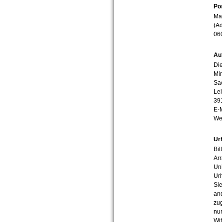
Po
Mar
(Ad
06
Au
Die
Min
Sa
Lei
39
E-
We
Ur
Bit
Arr
Uni
Urh
Sie
an
zug
nur
Wit