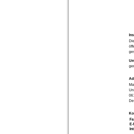
Ins
Die
öff
ges
Um
ge
Ad
Mar
Uni
06
De
Ko
Fa
E-
In