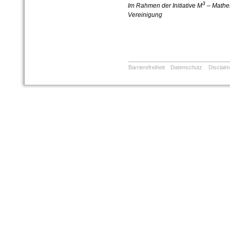
3
Im Rahmen der Initiative M
–
MatheM
Vereinigung
Barrierefreiheit
Datenschutz
Disclaim