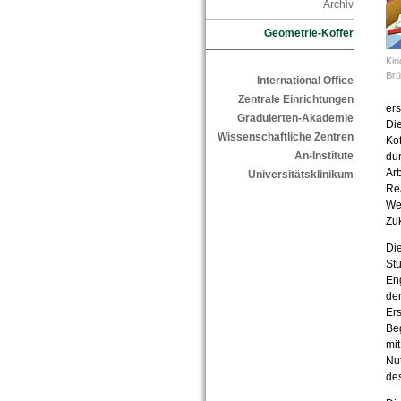
Archiv
Geometrie-Koffer
Ki
Br
International Office
Zentrale Einrichtungen
er
Graduierten-Akademie
Die
Wissenschaftliche Zentren
Ko
An-Institute
dur
Arb
Universitätsklinikum
Rea
Wei
Zuk
Die
Stu
En
den
Ers
Beg
mit
Nut
des