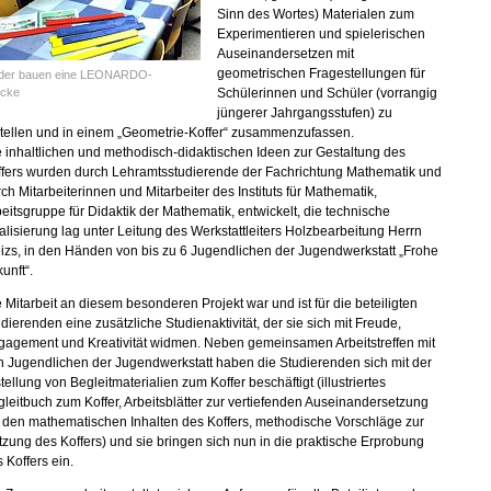
Sinn des Wortes) Materialen zum
Experimentieren und spielerischen
Auseinandersetzen mit
geometrischen Fragestellungen für
nder bauen eine LEONARDO-
ücke
Schülerinnen und Schüler (vorrangig
jüngerer Jahrgangsstufen) zu
stellen und in einem „Geometrie-Koffer“ zusammenzufassen.
 inhaltlichen und methodisch-didaktischen Ideen zur Gestaltung des
ffers wurden durch Lehramtsstudierende der Fachrichtung Mathematik und
ch Mitarbeiterinnen und Mitarbeiter des Instituts für Mathematik,
eitsgruppe für Didaktik der Mathematik, entwickelt, die technische
lisierung lag unter Leitung des Werkstattleiters Holzbearbeitung Herrn
zs, in den Händen von bis zu 6 Jugendlichen der Jugendwerkstatt „Frohe
unft“.
 Mitarbeit an diesem besonderen Projekt war und ist für die beteiligten
dierenden eine zusätzliche Studienaktivität, der sie sich mit Freude,
gagement und Kreativität widmen. Neben gemeinsamen Arbeitstreffen mit
 Jugendlichen der Jugendwerkstatt haben die Studierenden sich mit der
tellung von Begleitmaterialien zum Koffer beschäftigt (illustriertes
leitbuch zum Koffer, Arbeitsblätter zur vertiefenden Auseinandersetzung
 den mathematischen Inhalten des Koffers, methodische Vorschläge zur
zung des Koffers) und sie bringen sich nun in die praktische Erprobung
 Koffers ein.