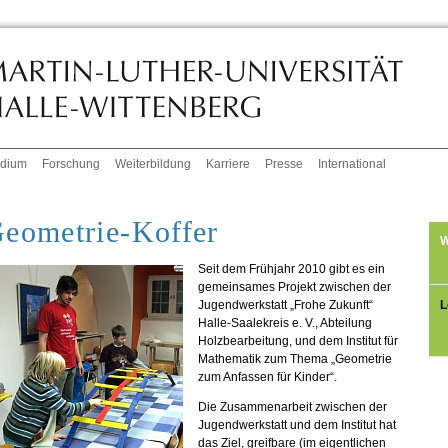
udium
Forschung
Weiterbildung
Karriere
Presse
International
eometrie-Koffer
W
Seit dem Frühjahr 2010 gibt es ein
gemeinsames Projekt zwischen der
L
Jugendwerkstatt „Frohe Zukunft“
Halle-Saalekreis e. V., Abteilung
Holzbearbeitung, und dem Institut für
Mathematik zum Thema „Geometrie
zum Anfassen für Kinder“.
Die Zusammenarbeit zwischen der
Jugendwerkstatt und dem Institut hat
das Ziel, greifbare (im eigentlichen