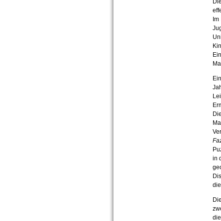
Die
eff
Im 
Jug
Uni
Kin
Ei
Ma
Ein
Ja
Lei
Er
Die
Mat
Ve
Faz
Pu
in 
ge
Dis
die
Di
zwe
die