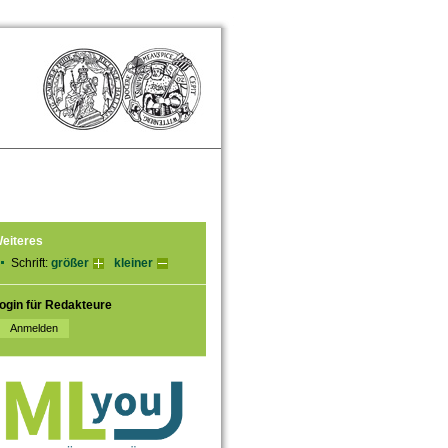
eiteres
Schrift:
größer
kleiner
ogin für Redakteure