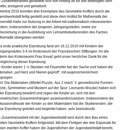
 Zusammenarbeit gestaltete sich von Anfang an für alle Beteiligten sehr
ektiv, anregend und gehaltvoll.
Herbst 2010 konnten drei Exemplare des Geometrie-Koffers durch die
endwerkstatt fertig gestellt und diese dem Institut für Mathematik der
versität Halle zur Nutzung in der Arbeit mit mathematisch interessierten
dern, insbesondere der jüngeren Jahrgangsstufen, sowie zur
nbeziehung in die Ausbildung von Lehramtsstudierenden des Faches
thematik übergeben werden.
e erste praktische Erprobung fand am 16.12.2010 mit Kindern der
hrgangsstufen 3-4 im Krokoseum der Franckeschen Stiftungen. An die
terin des Krokoseums Frau Kovač geht unser herzlicher Dank für die
möglichung dieser Erprobung.
 Kinder waren 1 ½ Stunden mit Feuereifer bei der Sache und haben die
erialien „auf Herz und Nieren geprüft“, mit augenscheinlichem
rgnügen.
it:
Die Materialien (Würfel-Puzzle;
Aus 1 mach’ 3
: geometrische Formen-
zzle,
Symmetrien und Mustern auf der Spur
: Leonardo-Brücke) haben sich
der Erprobung bewährt und regen die Kinder an, sich mit den
ometrischen Zusammenhängen auseinanderzusetzen. Insbesondere die
kussionsfreude der Kinder zu den Materialien hat die Studierenden, die
se Erprobung geleitet und begleitet haben, sehr beeindruckt.
e Zusammenarbeit mit der Jugendwerkstatt wird durch den Bau eines
iten Geometrie-Koffers fortgesetzt. Mit dem Fertigen der drei Exponate für
sen zweiten Koffer haben die Jugendlichen der Jugendwerkstatt bereits